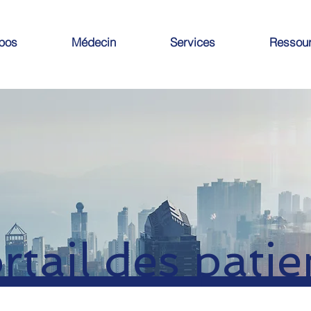
pos
Médecin
Services
Ressou
rtail des patie